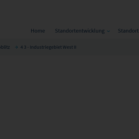
Home
Standortentwicklung
Standor
blitz
4 3 - Industriegebiet West II