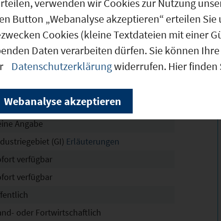
g erteilen, verwenden wir Cookies zur Nutzung u
den Button „Webanalyse akzeptieren“ erteilen Sie 
ezwecken Cookies (kleine Textdateien mit einer G
5.957 m²
benden Daten verarbeiten dürfen. Sie können Ihre 
5.957 m²
er
Datenschutzerklärung
widerrufen. Hier finden
ustriegebiet West II
chtskräftig
Webanalyse akzeptieren
80/53
eine Angabe
dustriegebiet (GI)
Erläuterungen
ofort verfügbar
ofort verfügbar
fentlich
and- oder Fortwirtschaftlich