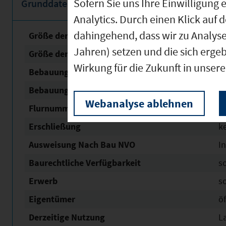
Sofern Sie uns Ihre Einwilligun
Grunddaten
Analytics. Durch einen Klick auf 
dahingehend, dass wir zu Analys
Größe der unbebauten Fläche
3
Jahren) setzen und die sich erge
Größe der Fläche mit Baurecht
3
Wirkung für die Zukunft in unser
Bebauungsplan Nr. / Name
Ind
Bebauungsplan Status
re
Webanalyse ablehnen
Flurnummern
5
Erschließung
k
Ausweisung Nach Bau NVO
In
Baurechtliche Verfügbarkeit
s
Erwerb
s
Eigentümer
öf
Derzeitige Nutzung
L