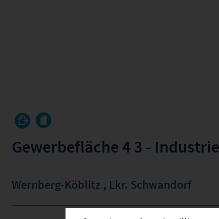
Gewerbefläche 4 3 - Industrie
Wernberg-Köblitz
,
Lkr. Schwandorf