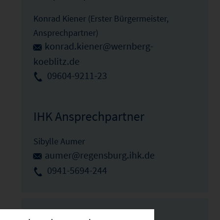
Konrad Kiener (Erster Bürgermeister,
Ansprechpartner)
konrad.kiener@wernberg-
koeblitz.de
09604-9211-23
IHK Ansprechpartner
Sibylle Aumer
aumer@regensburg.ihk.de
0941-5694-244