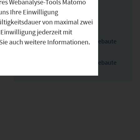
Weitere Flächen im
nseres Webanalyse-Tools Matomo
uns Ihre Einwilligung
Gebiet
ültigkeitsdauer von maximal zwei
Einwilligung jederzeit mit
 Sie auch weitere Informationen.
Flächennnummer 4 : Unbebaute
Fläche 35957.0 m²
Flächennnummer 4 : Unbebaute
Fläche 29498.0 m²