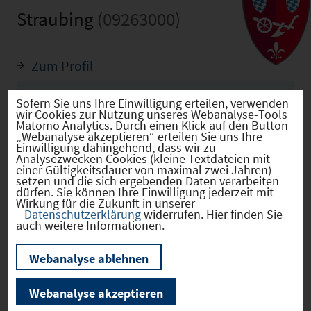
Straubing
(09263000)
Zum Profil
Sofern Sie uns Ihre Einwilligung erteilen, verwenden
wir Cookies zur Nutzung unseres Webanalyse-Tools
Ansprechpartner vor Ort
Matomo Analytics. Durch einen Klick auf den Button
„Webanalyse akzeptieren“ erteilen Sie uns Ihre
Einwilligung dahingehend, dass wir zu
Analysezwecken Cookies (kleine Textdateien mit
Markus Pannermayr (Oberbürgermeister)
einer Gültigkeitsdauer von maximal zwei Jahren)
markus.pannermayr@straubing.de
setzen und die sich ergebenden Daten verarbeiten
dürfen. Sie können Ihre Einwilligung jederzeit mit
09421/944-60111
Wirkung für die Zukunft in unserer
Datenschutzerklärung
widerrufen. Hier finden Sie
auch weitere Informationen.
Andreas Löffert (Leitung Wirtschaftsförderung,
Webanalyse ablehnen
Wirtschaftsförderer)
andreas.loeffert@hafen-straubing.de
Webanalyse akzeptieren
09421-785-150