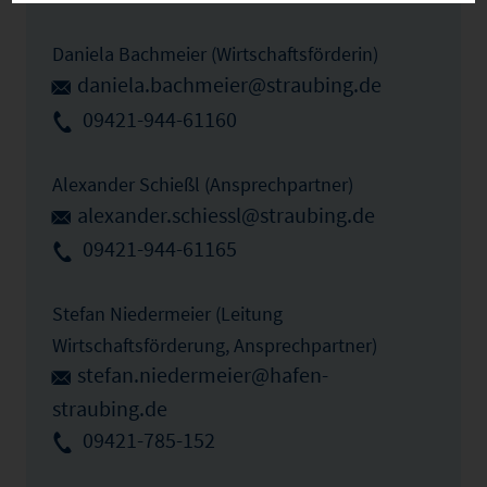
Daniela Bachmeier (Wirtschaftsförderin)
daniela.bachmeier@straubing.de
09421-944-61160
Alexander Schießl (Ansprechpartner)
alexander.schiessl@straubing.de
09421-944-61165
Stefan Niedermeier (Leitung
Wirtschaftsförderung, Ansprechpartner)
stefan.niedermeier@hafen-
straubing.de
09421-785-152