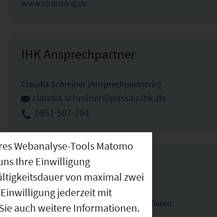
www.straubing.de
IHK Ansprechpartner
Claudia Schreiner (Ansprechpartnerin)
claudia.schreiner@passau.ihk.de
0851-507-204
nseres Webanalyse-Tools Matomo
uns Ihre Einwilligung
Links
ültigkeitsdauer von maximal zwei
Einwilligung jederzeit mit
Besser in Straubing.
Leben.Arbeiten.Investieren.Studieren.
 Sie auch weitere Informationen.