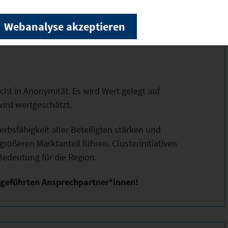
rken der BMW AG in Dingolfing, Landshut und
Webanalyse akzeptieren
 einem bedeutenden Standort für die
icht in Anonymität. Es wird Wert gelegt auf
ird wertgeschätzt.
bsfähigkeit aller Beteiligten stärken und
rößeren Marktanteil führen. Clusterinitiativen
edeutung für die Region.
fgeführten Ansprechpartner*innen!