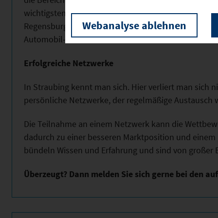
wichtigsten Sparten. Durch die Nähe zu den drei We
Webanalyse ablehnen
Regensburg entwickelte sich Straubing außerdem zu
Automobil-Zuliefer-Industrie.
Erfolgreiche Netzwerke
In Straubing kennt man sich. Hier verliert man sich n
persönliche Netzwerke, der regelmäßige Austausch w
Die Teilnahme an einem Netzwerk kann die Wettbewer
dadurch zu einer besseren Marktposition und einem g
bündeln Wissen und Erfahrung und sind von großer B
Überzeugt? Dann melden Sie sich gerne bei den au