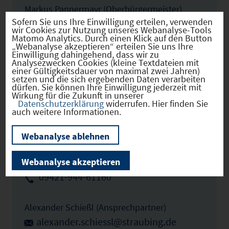
Markus Pannermayr (Oberbürgermeister)
Sofern Sie uns Ihre Einwilligung erteilen, verwenden
markus.pannermayr@straubing.de
wir Cookies zur Nutzung unseres Webanalyse-Tools
Matomo Analytics. Durch einen Klick auf den Button
09421/944-60111
„Webanalyse akzeptieren“ erteilen Sie uns Ihre
Einwilligung dahingehend, dass wir zu
Analysezwecken Cookies (kleine Textdateien mit
Andreas Löffert (Leitung Wirtschaftsförderung,
einer Gültigkeitsdauer von maximal zwei Jahren)
setzen und die sich ergebenden Daten verarbeiten
Wirtschaftsförderer)
dürfen. Sie können Ihre Einwilligung jederzeit mit
Wirkung für die Zukunft in unserer
andreas.loeffert@hafen-straubing.de
Datenschutzerklärung
widerrufen. Hier finden Sie
auch weitere Informationen.
09421-785-150
Webanalyse ablehnen
Daniela Bachmeier (Wirtschaftsförderin)
daniela.bachmeier@straubing.de
Webanalyse akzeptieren
09421-944-61160
Alexander Schießl (Ansprechpartner)
alexander.schiessl@straubing.de