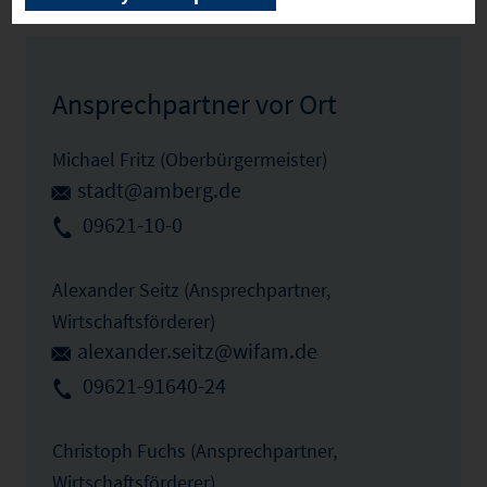
Zum Profil
Ansprechpartner vor Ort
Michael Fritz (Oberbürgermeister)
stadt@amberg.de
09621-10-0
Alexander Seitz (Ansprechpartner,
Wirtschaftsförderer)
alexander.seitz@wifam.de
09621-91640-24
Christoph Fuchs (Ansprechpartner,
Wirtschaftsförderer)