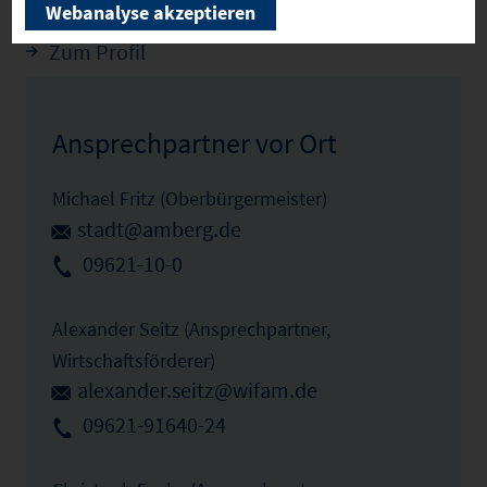
Webanalyse akzeptieren
Zum Profil
Ansprechpartner vor Ort
Michael Fritz (Oberbürgermeister)
stadt@amberg.de
09621-10-0
Alexander Seitz (Ansprechpartner,
Wirtschaftsförderer)
alexander.seitz@wifam.de
09621-91640-24