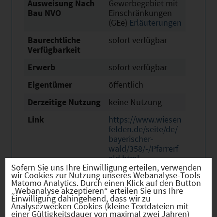
Ausweisung Nach
Gewerbegebiet mit
Bau NVO
Einschränkungen
(GEe)
Erläuterungen
Baurechtliche
sofort verfügbar
Verfügbarkeit
Erwerb
sofort verfügbar
Eigentümer
öffentlich
Derzeitige Nutzung
keine Nutzung
Link
https://www.wiesen
felden.de/seite/de/
bayerischer-
wald/358/-/Pfarrerf
eld.html
Sofern Sie uns Ihre Einwilligung erteilen, verwenden
wir Cookies zur Nutzung unseres Webanalyse-Tools
Matomo Analytics. Durch einen Klick auf den Button
„Webanalyse akzeptieren“ erteilen Sie uns Ihre
Einwilligung dahingehend, dass wir zu
Analysezwecken Cookies (kleine Textdateien mit
Verkehr
einer Gültigkeitsdauer von maximal zwei Jahren)