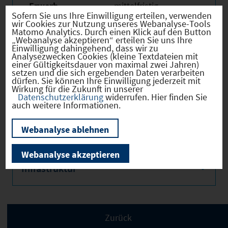
Erwerb
mittelfristig
Sofern Sie uns Ihre Einwilligung erteilen, verwenden
verfügbar
wir Cookies zur Nutzung unseres Webanalyse-Tools
Matomo Analytics. Durch einen Klick auf den Button
Eigentümer
öffentlich
„Webanalyse akzeptieren“ erteilen Sie uns Ihre
Einwilligung dahingehend, dass wir zu
Derzeitige Nutzung
Land- oder
Analysezwecken Cookies (kleine Textdateien mit
Fortwirtschaftlich
einer Gültigkeitsdauer von maximal zwei Jahren)
setzen und die sich ergebenden Daten verarbeiten
dürfen. Sie können Ihre Einwilligung jederzeit mit
Wirkung für die Zukunft in unserer
Datenschutzerklärung
widerrufen. Hier finden Sie
auch weitere Informationen.
Verkehr
Webanalyse ablehnen
Webanalyse akzeptieren
Infrastruktur