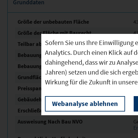
Grunddaten
Größe der unbebauten Fläche
4
Größe der Fläche mit Baurecht
4
Sofern Sie uns Ihre Einwilligun
Teilbar ab
3
Analytics. Durch einen Klick auf 
Bebauungsplan Nr. / Name
Wei
dahingehend, dass wir zu Analys
Bebauungsplan Status
re
Jahren) setzen und die sich erge
Grundflächen­zahl (GRZ)
0,
Wirkung für die Zukunft in unser
Preisspanne in € / m²
25
Gebäudehöhe
1
Webanalyse ablehnen
Erschließung
v
Ausweisung Nach Bau NVO
G
E