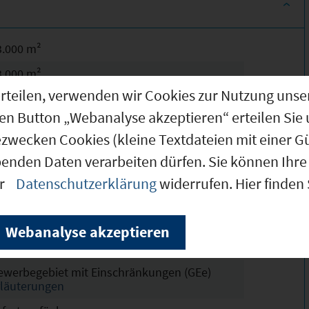
3.000 m²
3.000 m²
g erteilen, verwenden wir Cookies zur Nutzung u
.500 m²
den Button „Webanalyse akzeptieren“ erteilen Sie 
herwiesen II
ezwecken Cookies (kleine Textdateien mit einer G
chtskräftig
benden Daten verarbeiten dürfen. Sie können Ihre 
7
er
Datenschutzerklärung
widerrufen. Hier finden
 - 30
4,5 m
Webanalyse akzeptieren
ollständig erschlossen
ewerbegebiet mit Einschränkungen (GEe)
rläuterungen