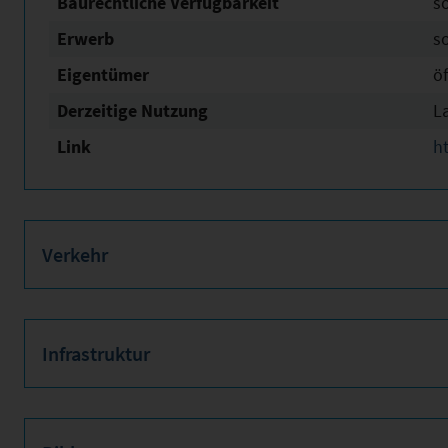
Baurechtliche Verfügbarkeit
s
Erwerb
s
Eigentümer
öf
Derzeitige Nutzung
L
Link
h
Verkehr
Infrastruktur