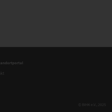
tandortportal
akt
© BIHK e.V., 2025