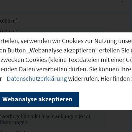
0.000 m²
0.000 m²
g erteilen, verwenden wir Cookies zur Nutzung u
.500 m²
den Button „Webanalyse akzeptieren“ erteilen Sie 
herwiesen II
ezwecken Cookies (kleine Textdateien mit einer G
chtskräftig
benden Daten verarbeiten dürfen. Sie können Ihre 
7
er
Datenschutzerklärung
widerrufen. Hier finden
 - 30
4,5 m
Webanalyse akzeptieren
ollständig erschlossen
ewerbegebiet mit Einschränkungen (GEe)
rläuterungen