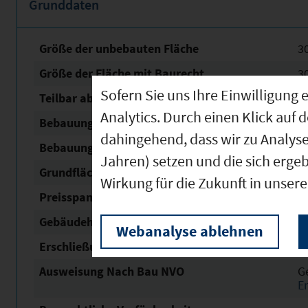
Grunddaten
Größe der unbebauten Fläche
3
Größe der Fläche mit Baurecht
3
Sofern Sie uns Ihre Einwilligun
Teilbar ab
3
Analytics. Durch einen Klick auf 
Bebauungsplan Nr. / Name
Wei
dahingehend, dass wir zu Analys
Bebauungsplan Status
re
Jahren) setzen und die sich erge
Grundflächen­zahl (GRZ)
0,
Wirkung für die Zukunft in unser
Preisspanne in € / m²
25
Gebäudehöhe
1
Webanalyse ablehnen
Erschließung
v
Ausweisung Nach Bau NVO
G
E