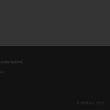
tandortportal
akt
© BIHK e.V., 2025