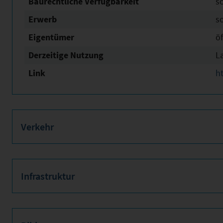
Baurechtliche Verfügbarkeit
s
Erwerb
s
Eigentümer
öf
Derzeitige Nutzung
L
Link
h
Verkehr
Infrastruktur