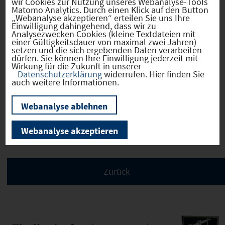
Erwerb
sofort verfügbar
wir Cookies zur Nutzung unseres Webanalyse-Tools
Matomo Analytics. Durch einen Klick auf den Button
„Webanalyse akzeptieren“ erteilen Sie uns Ihre
Eigentümer
privat
Einwilligung dahingehend, dass wir zu
Analysezwecken Cookies (kleine Textdateien mit
einer Gültigkeitsdauer von maximal zwei Jahren)
setzen und die sich ergebenden Daten verarbeiten
dürfen. Sie können Ihre Einwilligung jederzeit mit
Wirkung für die Zukunft in unserer
Verkehr
Datenschutzerklärung
widerrufen. Hier finden Sie
auch weitere Informationen.
Webanalyse ablehnen
Infrastruktur
Webanalyse akzeptieren