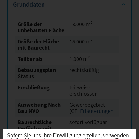
Grunddaten
Größe der
18.000 m²
unbebauten Fläche
Größe der Fläche
18.000 m²
mit Baurecht
Teilbar ab
1.000 m²
Bebauungsplan
rechtskräftig
Status
Erschließung
teilweise
erschlossen
Ausweisung Nach
Gewerbegebiet
Bau NVO
(GE)
Erläuterungen
Baurechtliche
sofort verfügbar
Verfügbarkeit
Sofern Sie uns Ihre Einwilligung erteilen, verwenden