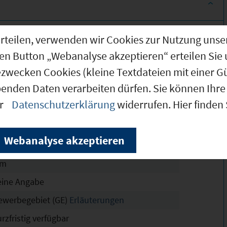
.041 m²
g erteilen, verwenden wir Cookies zur Nutzung u
.000 m²
den Button „Webanalyse akzeptieren“ erteilen Sie 
ezwecken Cookies (kleine Textdateien mit einer G
.000 m²
benden Daten verarbeiten dürfen. Sie können Ihre 
nstleistungspark Haag
er
Datenschutzerklärung
widerrufen. Hier finden
chtskräftig
4
Webanalyse akzeptieren
8
 m
eine Angabe
ewerbegebiet (GE)
Erläuterungen
rzfristig verfügbar