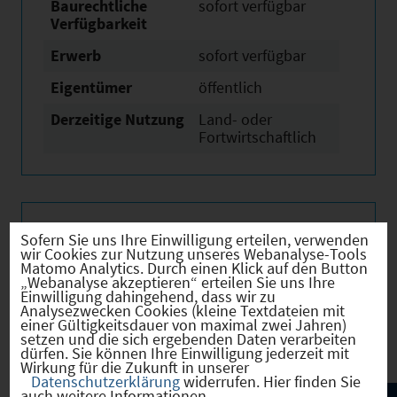
Baurechtliche
sofort verfügbar
Verfügbarkeit
Erwerb
sofort verfügbar
Eigentümer
öffentlich
Derzeitige Nutzung
Land- oder
Fortwirtschaftlich
Verkehr
Sofern Sie uns Ihre Einwilligung erteilen, verwenden
wir Cookies zur Nutzung unseres Webanalyse-Tools
Matomo Analytics. Durch einen Klick auf den Button
„Webanalyse akzeptieren“ erteilen Sie uns Ihre
Einwilligung dahingehend, dass wir zu
Analysezwecken Cookies (kleine Textdateien mit
Infrastruktur
einer Gültigkeitsdauer von maximal zwei Jahren)
setzen und die sich ergebenden Daten verarbeiten
dürfen. Sie können Ihre Einwilligung jederzeit mit
Wirkung für die Zukunft in unserer
Datenschutzerklärung
widerrufen. Hier finden Sie
auch weitere Informationen.