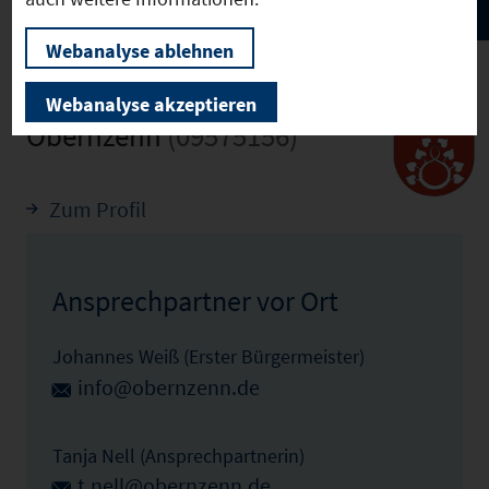
Webanalyse ablehnen
Webanalyse akzeptieren
Obernzenn
(09575156)
Zum Profil
Ansprechpartner vor Ort
Johannes Weiß (Erster Bürgermeister)
info@obernzenn.de
Tanja Nell (Ansprechpartnerin)
t.nell@obernzenn.de