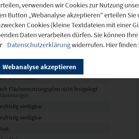
g erteilen, verwenden wir Cookies zur Nutzung u
den Button „Webanalyse akzeptieren“ erteilen Sie 
.107 m²
ezwecken Cookies (kleine Textdateien mit einer G
.107 m²
benden Daten verarbeiten dürfen. Sie können Ihre 
er
Datenschutzerklärung
widerrufen. Hier finden
.000 m²
ßenbrunn
Webanalyse akzeptieren
n Vorbereitung
icht erschlossen
ach Flächennutzungsplan nicht festgelegt
rläuterungen
rzfristig verfügbar
rzfristig verfügbar
ivat