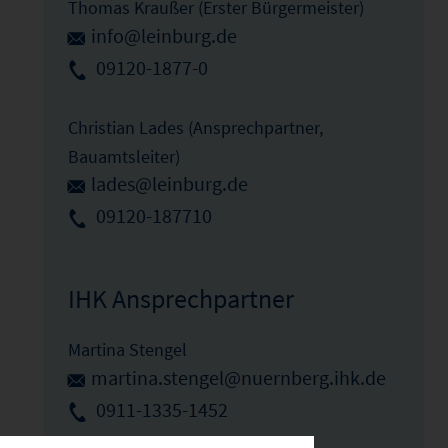
Thomas Kraußer (Erster Bürgermeister)
info@leinburg.de
09120-1877-0
Christian Lades (Ansprechpartner,
Bauamtsleiter)
lades@leinburg.de
09120-187710
IHK Ansprechpartner
Martina Stengel
martina.stengel@nuernberg.ihk.de
0911-1335-1452