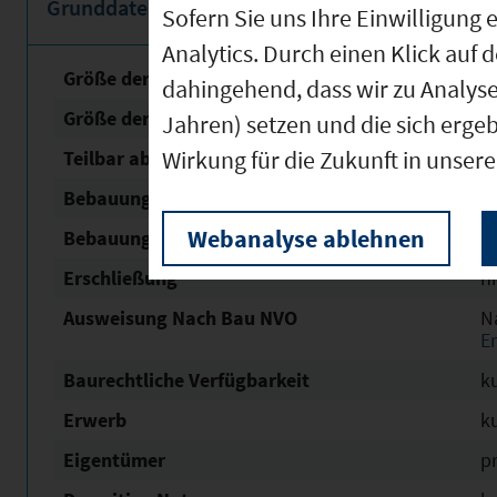
Grunddaten
Sofern Sie uns Ihre Einwilligun
Analytics. Durch einen Klick auf 
Größe der unbebauten Fläche
5
dahingehend, dass wir zu Analys
Größe der Fläche mit Baurecht
5
Jahren) setzen und die sich erge
Wirkung für die Zukunft in unser
Teilbar ab
1
Bebauungsplan Nr. / Name
Wei
Webanalyse ablehnen
Bebauungsplan Status
i
Erschließung
n
Ausweisung Nach Bau NVO
N
E
Baurechtliche Verfügbarkeit
ku
Erwerb
ku
Eigentümer
pr