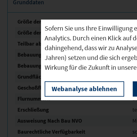
Grunddaten
Größe der unbebauten Fläche
2
Sofern Sie uns Ihre Einwilligun
Größe der Fläche mit Baurecht
2
Analytics. Durch einen Klick auf 
Teilbar ab
2
dahingehend, dass wir zu Analys
Bebauungsplan Nr. / Name
An 
Jahren) setzen und die sich erge
Bebauungsplan Status
re
Wirkung für die Zukunft in unser
Grundflächen­zahl (GRZ)
0,
Geschoßflächen­zahl (GFZ)
1,
Webanalyse ablehnen
Flurnummern
1
Erschließung
t
Ausweisung Nach Bau NVO
M
Baurechtliche Verfügbarkeit
s