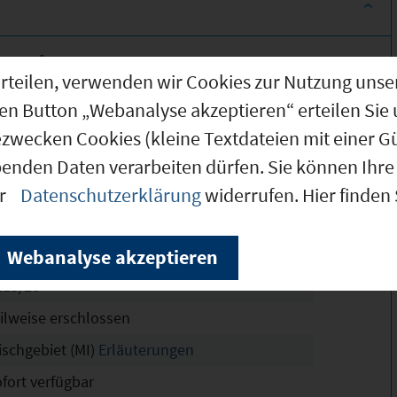
.350 m²
g erteilen, verwenden wir Cookies zur Nutzung u
.350 m²
den Button „Webanalyse akzeptieren“ erteilen Sie 
.350 m²
ezwecken Cookies (kleine Textdateien mit einer G
der Äußeren Regensburger Straße Teil III
benden Daten verarbeiten dürfen. Sie können Ihre 
chtskräftig
er
Datenschutzerklärung
widerrufen. Hier finden
8
6
Webanalyse akzeptieren
115/20
eilweise erschlossen
ischgebiet (MI)
Erläuterungen
ofort verfügbar