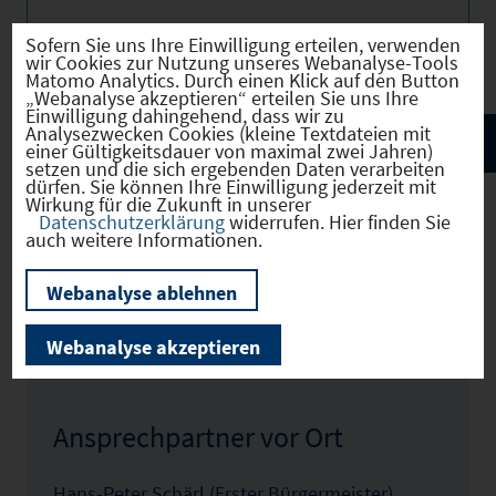
Bilder
Sofern Sie uns Ihre Einwilligung erteilen, verwenden
wir Cookies zur Nutzung unseres Webanalyse-Tools
Matomo Analytics. Durch einen Klick auf den Button
„Webanalyse akzeptieren“ erteilen Sie uns Ihre
Einwilligung dahingehend, dass wir zu
Analysezwecken Cookies (kleine Textdateien mit
einer Gültigkeitsdauer von maximal zwei Jahren)
setzen und die sich ergebenden Daten verarbeiten
dürfen. Sie können Ihre Einwilligung jederzeit mit
Wirkung für die Zukunft in unserer
Datenschutzerklärung
widerrufen. Hier finden Sie
auch weitere Informationen.
Tirschenreuth
(09377154)
Webanalyse ablehnen
Zum Profil
Webanalyse akzeptieren
Ansprechpartner vor Ort
Hans-Peter Schärl (Erster Bürgermeister)