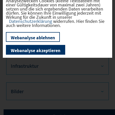
Analysezwecken Cookies (kleine Textdateien mit
verfügbar
einer Gültigkeitsdauer von maximal zwei Jahren)
voraussichtlich ab
setzen und die sich ergebenden Daten verarbeiten
Oktober 2025
dürfen. Sie können Ihre Einwilligung jederzeit mit
Wirkung für die Zukunft in unserer
Datenschutzerklärung
widerrufen. Hier finden Sie
auch weitere Informationen.
Webanalyse ablehnen
Verkehr
Webanalyse akzeptieren
Infrastruktur
Bilder