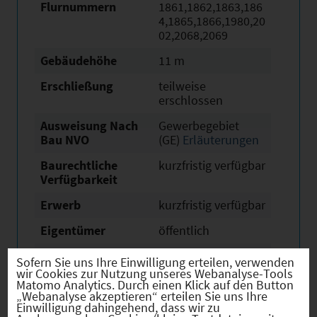
Flurnummern
1861,1862,1863,186
4,1865,1866,1980,20
02,2068,2069
Gebäudehöhe
11 m
Erschließung
teilweise
erschlossen
Ausweisung Nach
Gewerbegebiet
Bau NVO
(GE)
Erläuterungen
Baurechtliche
kurzfristig verfügbar
Verfügbarkeit
Erwerb
kurzfristig verfügbar
Eigentümer
öffentlich
Derzeitige Nutzung
keine Nutzung
Sofern Sie uns Ihre Einwilligung erteilen, verwenden
wir Cookies zur Nutzung unseres Webanalyse-Tools
Beschreibung /
Eigentümer: Stadt
Matomo Analytics. Durch einen Klick auf den Button
besondere
Illertissen
„Webanalyse akzeptieren“ erteilen Sie uns Ihre
Einwilligung dahingehend, dass wir zu
Merkmale
Baurechtlich