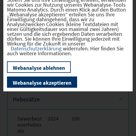
Illertissen einen traditionell hohen
wir Cookies zur Nutzung unseres Webanalyse-Tools
Matomo Analytics. Durch einen Klick auf den Button
Stellenwert. Sie wird wegen dieses
„Webanalyse akzeptieren“ erteilen Sie uns Ihre
umfassenden Angebotes häufig auch als
Einwilligung dahingehend, dass wir zu
Analysezwecken Cookies (kleine Textdateien mit
Schul- und Sportstadt bezeichnet.
einer Gültigkeitsdauer von maximal zwei Jahren)
setzen und die sich ergebenden Daten verarbeiten
dürfen. Sie können Ihre Einwilligung jederzeit mit
Internet:
www.illertissen.de
Wirkung für die Zukunft in unserer
Datenschutzerklärung
widerrufen. Hier finden Sie
auch weitere Informationen.
Nutzen Sie obenstehende Links für weitere
Informationen!
Webanalyse ablehnen
Webanalyse akzeptieren
Hebesätze
Gewerbest
2024
330
euerhebes
atz