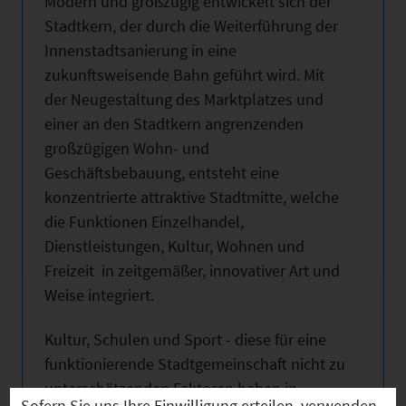
Modern und großzügig entwickelt sich der
Stadtkern, der durch die Weiterführung der
Innenstadtsanierung in eine
zukunftsweisende Bahn geführt wird. Mit
der Neugestaltung des Marktplatzes und
einer an den Stadtkern angrenzenden
großzügigen Wohn- und
Geschäftsbebauung, entsteht eine
konzentrierte attraktive Stadtmitte, welche
die Funktionen Einzelhandel,
Dienstleistungen, Kultur, Wohnen und
Freizeit in zeitgemäßer, innovativer Art und
Weise integriert.
Kultur, Schulen und Sport - diese für eine
funktionierende Stadtgemeinschaft nicht zu
unterschätzenden Faktoren haben in
Sofern Sie uns Ihre Einwilligung erteilen, verwenden