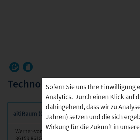
Technologie und Gründerze
Sofern Sie uns Ihre Einwilligun
Analytics. Durch einen Klick auf 
dahingehend, dass wir zu Analys
aitiRaum (09761000)
Jahren) setzen und die sich erge
Wirkung für die Zukunft in unser
Werner-von-Siemens-Straße 6
86159 86159