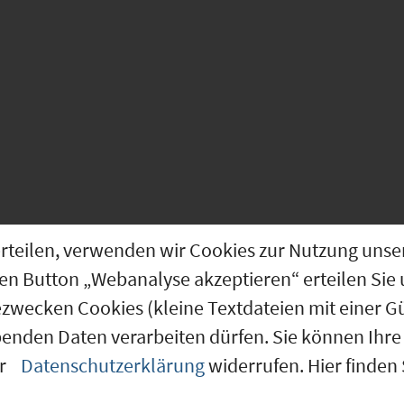
ntren
Augsburg
g erteilen, verwenden wir Cookies zur Nutzung u
den Button „Webanalyse akzeptieren“ erteilen Sie 
ezwecken Cookies (kleine Textdateien mit einer G
benden Daten verarbeiten dürfen. Sie können Ihre 
er
Datenschutzerklärung
widerrufen. Hier finden