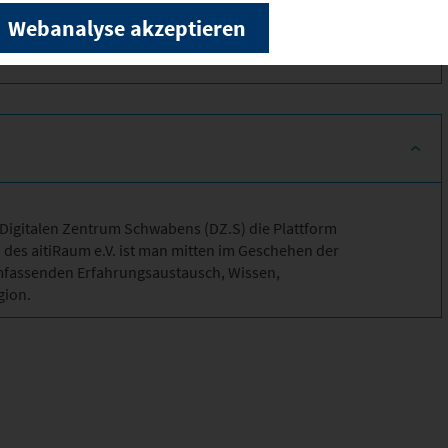
Webanalyse akzeptieren
s Digitalen Zentrum Schwabens (DZ.S) die Plattform
d des aitiRaum e.V. ist man mitten im Geschehen der
 umfassenden Erfahrungsaustausch, Wissen,
gion.