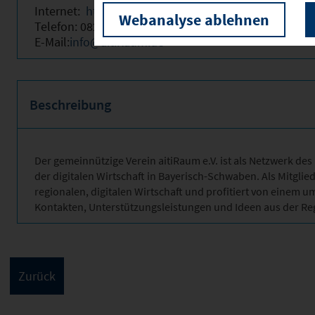
Internet:
https://www.aitiraum.de/
Webanalyse ablehnen
Telefon: 0821 450 433 - 0
E-Mail:
info@aitiRaum.de
Beschreibung
Der gemeinnützige Verein aitiRaum e.V. ist als Netzwerk de
der digitalen Wirtschaft in Bayerisch-Schwaben. Als Mitglie
regionalen, digitalen Wirtschaft und profitiert von einem
Kontakten, Unterstützungsleistungen und Ideen aus der Re