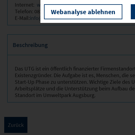
Internet:
www.u-t-g.de
Webanalyse ablehnen
Telefon: 0821/7493-0
E-Mail:
info@u-t-g.de
Beschreibung
Das UTG ist ein öffentlich finanzierter Firmenstand
Existenzgründer. Die Aufgabe ist es, Menschen, die 
Start-Up Phase zu unterstützen. Wichtige Ziele des 
Arbeitsplätze und die Unterstützung beim Aufbau
Standort im Umweltpark Augsburg.