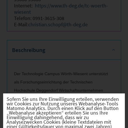
Internet:
https://www.th-deg.de/tc-woerth-
wiesent
Telefon: 0991-3615-308
E-Mail:
christian.schopf@th-deg.de
Beschreibung
Der Technologie Campus Wörth-Wiesent unterstützt
als Forschungseinrichtung der Technischen
Hochschule Deggendorf Wirtschaftsunternehmen
Sofern Sie uns Ihre Einwilligung erteilen, verwenden
bei der Integration von Wasserstofftechnologien in
wir Cookies zur Nutzung unseres Webanalyse-Tools
vorhandene Prozesse und entwickelt gemeinsam
Matomo Analytics. Durch einen Klick auf den Button
„Webanalyse akzeptieren“ erteilen Sie uns Ihre
individuelle Lösungen für zukunftsweisende
Einwilligung dahingehend, dass wir zu
Analysezwecken Cookies (kleine Textdateien mit
Fragestellungen.
Am 09. Mai 2023 wurde der
einer Gültigkeitsdauer von maximal zwei Jahren)