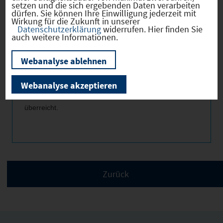
setzen und die sich ergebenden Daten verarbeiten
Förderbescheid für den neuen Technologie Campus
dürfen. Sie können Ihre Einwilligung jederzeit mit
Wirkung für die Zukunft in unserer
der Technischen Hochschule Deggendorf in Wörth-
Datenschutzerklärung
widerrufen. Hier finden Sie
auch weitere Informationen.
Wiesent feierlich durch den bayerischen
Staatsminister für Wissenschaft und Kunst, Herrn
Webanalyse ablehnen
Markus Blume, sowie den bayrischen Staatsminister
der Finanzen und für Heimat, Herrn Albert Füracker,
Webanalyse akzeptieren
den Beteiligten der Hochschule sowie Gemeinden
überreicht.