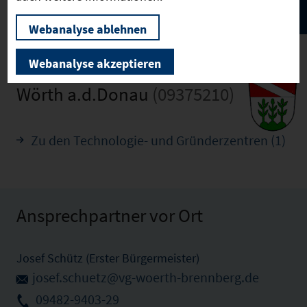
Webanalyse ablehnen
Webanalyse akzeptieren
Wörth a.d.Donau
(09375210)
Zu den Technologie- und Gründerzentren (1)
Ansprechpartner vor Ort
Josef Schütz (Erster Bürgermeister)
josef.schuetz@vg-woerth-brennberg.de
09482-9403-29