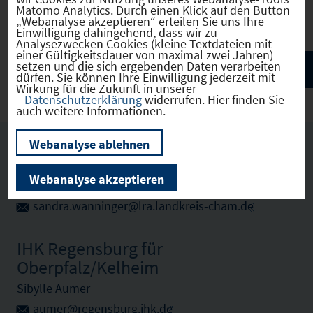
E-Mail:
info@igz-cham.de
Matomo Analytics. Durch einen Klick auf den Button
„Webanalyse akzeptieren“ erteilen Sie uns Ihre
Einwilligung dahingehend, dass wir zu
Analysezwecken Cookies (kleine Textdateien mit
einer Gültigkeitsdauer von maximal zwei Jahren)
setzen und die sich ergebenden Daten verarbeiten
dürfen. Sie können Ihre Einwilligung jederzeit mit
Wirkung für die Zukunft in unserer
Datenschutzerklärung
widerrufen. Hier finden Sie
auch weitere Informationen.
Webanalyse ablehnen
Ansprechpartner vor Ort
Webanalyse akzeptieren
Sandra Wanninger
sandra.wanninger@lra.landkreis-cham.de
IHK Regensburg für
Oberpfalz/Kelheim
Sibylle Aumer
aumer@regensburg.ihk.de