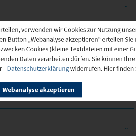
g erteilen, verwenden wir Cookies zur Nutzung u
den Button „Webanalyse akzeptieren“ erteilen Sie 
ezwecken Cookies (kleine Textdateien mit einer G
benden Daten verarbeiten dürfen. Sie können Ihre 
er
Datenschutzerklärung
widerrufen. Hier finden
380
Webanalyse akzeptieren
310