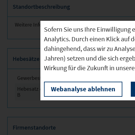
Standortbeschreibung
Weitere Informationen finden Sie obenstehend!
Sofern Sie uns Ihre Einwilligun
Analytics. Durch einen Klick auf 
dahingehend, dass wir zu Analys
Jahren) setzen und die sich erge
Hebesätze
Wirkung für die Zukunft in unser
Gewerbesteuerhebesatz
2024
Webanalyse ablehnen
Hebesatz der Grundsteuer
2024
B
Firmenstandorte