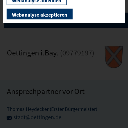
Webanalyse ablehnen
Webanalyse akzeptieren
Oettingen i.Bay.
(09779197)
Ansprechpartner vor Ort
Thomas Heydecker (Erster Bürgermeister)
stadt@oettingen.de