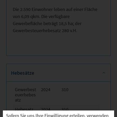
Die 2.590 Einwohner leben auf einer Fläche
von 6,09 qkm. Die verfügbare
Gewerbefläche beträgt 18,5 ha; der
Gewerbesteuerhebesatz 280 v.H.
Hebesätze
Gewerbest
2024
310
euerhebes
atz
Hebesatz
2024
310
der
Sofern Sie uns Ihre Einwilligung erteilen, verwenden