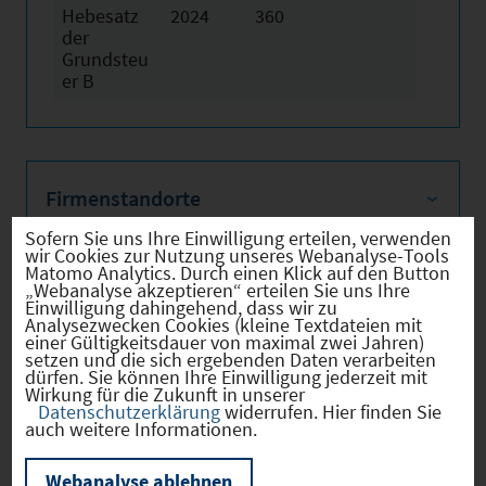
Hebesatz
2024
360
der
Grundsteu
er B
Firmenstandorte
Sofern Sie uns Ihre Einwilligung erteilen, verwenden
wir Cookies zur Nutzung unseres Webanalyse-Tools
Matomo Analytics. Durch einen Klick auf den Button
„Webanalyse akzeptieren“ erteilen Sie uns Ihre
Bevölkerung
Einwilligung dahingehend, dass wir zu
Analysezwecken Cookies (kleine Textdateien mit
einer Gültigkeitsdauer von maximal zwei Jahren)
setzen und die sich ergebenden Daten verarbeiten
dürfen. Sie können Ihre Einwilligung jederzeit mit
Wirkung für die Zukunft in unserer
Sozialvers. Beschäftigte
Datenschutzerklärung
widerrufen. Hier finden Sie
auch weitere Informationen.
Webanalyse ablehnen