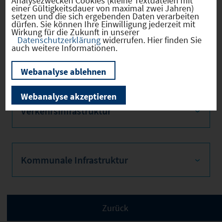
Analysezwecken Cookies (kleine Textdateien mit
einer Gültigkeitsdauer von maximal zwei Jahren)
Bevölkerung
setzen und die sich ergebenden Daten verarbeiten
dürfen. Sie können Ihre Einwilligung jederzeit mit
Wirkung für die Zukunft in unserer
Datenschutzerklärung
widerrufen. Hier finden Sie
auch weitere Informationen.
Sozialvers. Beschäftigte
Webanalyse ablehnen
Webanalyse akzeptieren
Verkehrsinfrastruktur
Kommunale Infrastruktur