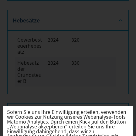
Hebesätze
Gewerbest
2024
320
euerhebes
atz
Hebesatz
2024
330
der
Grundsteu
er B
Sofern Sie uns Ihre Einwilligung erteilen, verwenden
Firmenstandorte
wir Cookies zur Nutzung unseres Webanalyse-Tools
Matomo Analytics. Durch einen Klick auf den Button
„Webanalyse akzeptieren“ erteilen Sie uns Ihre
Einwilligung dahingehend, dass wir zu