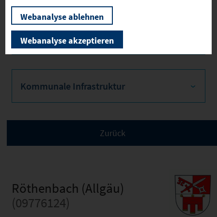
Webanalyse ablehnen
Verkehrsinfrastruktur
Webanalyse akzeptieren
Kommunale Infrastruktur
Röthenbach (Allgäu)
(09776124)