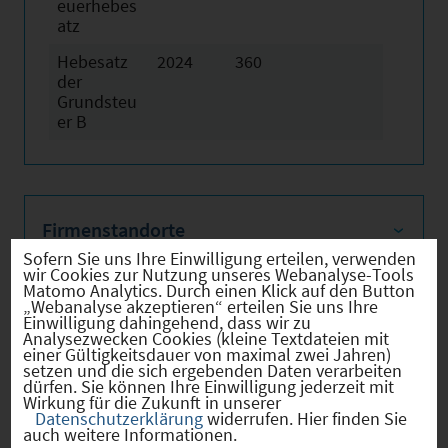
euerhebes
atz
Hebesatz
2024
360
der
Grundsteu
er B
Firmenstandorte
Sofern Sie uns Ihre Einwilligung erteilen, verwenden
wir Cookies zur Nutzung unseres Webanalyse-Tools
Matomo Analytics. Durch einen Klick auf den Button
„Webanalyse akzeptieren“ erteilen Sie uns Ihre
Einwilligung dahingehend, dass wir zu
Bevölkerung
Analysezwecken Cookies (kleine Textdateien mit
einer Gültigkeitsdauer von maximal zwei Jahren)
setzen und die sich ergebenden Daten verarbeiten
dürfen. Sie können Ihre Einwilligung jederzeit mit
Wirkung für die Zukunft in unserer
Datenschutzerklärung
widerrufen. Hier finden Sie
Sozialvers. Beschäftigte
auch weitere Informationen.