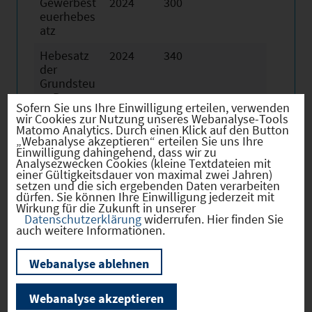
Gewerbest
2024
300
euerhebes
atz
Hebesatz
2024
340
der
Grundsteu
er B
Sofern Sie uns Ihre Einwilligung erteilen, verwenden
wir Cookies zur Nutzung unseres Webanalyse-Tools
Matomo Analytics. Durch einen Klick auf den Button
„Webanalyse akzeptieren“ erteilen Sie uns Ihre
Einwilligung dahingehend, dass wir zu
Analysezwecken Cookies (kleine Textdateien mit
Firmenstandorte
einer Gültigkeitsdauer von maximal zwei Jahren)
setzen und die sich ergebenden Daten verarbeiten
dürfen. Sie können Ihre Einwilligung jederzeit mit
Wirkung für die Zukunft in unserer
Datenschutzerklärung
widerrufen. Hier finden Sie
auch weitere Informationen.
Bevölkerung
Webanalyse ablehnen
Webanalyse akzeptieren
Sozialvers. Beschäftigte