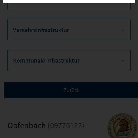
Verkehrsinfrastruktur
Kommunale Infrastruktur
Opfenbach
(09776122)