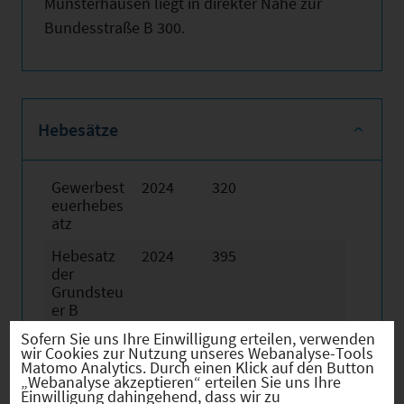
Münsterhausen liegt in direkter Nähe zur
Bundesstraße B 300.
Hebesätze
Gewerbest
2024
320
euerhebes
atz
Hebesatz
2024
395
der
Grundsteu
er B
Sofern Sie uns Ihre Einwilligung erteilen, verwenden
wir Cookies zur Nutzung unseres Webanalyse-Tools
Matomo Analytics. Durch einen Klick auf den Button
„Webanalyse akzeptieren“ erteilen Sie uns Ihre
Einwilligung dahingehend, dass wir zu