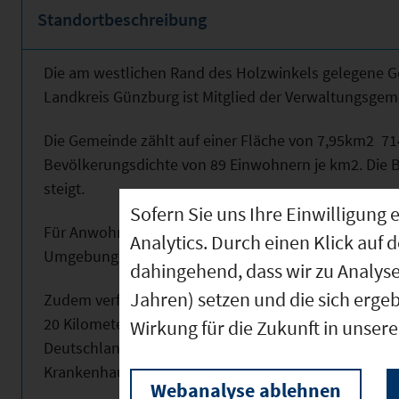
Standortbeschreibung
Die am westlichen Rand des Holzwinkels gelegene
Landkreis Günzburg ist Mitglied der Verwaltungsge
Die Gemeinde zählt auf einer Fläche von 7,95km
2
714
Bevölkerungsdichte von 89 Einwohnern je km
2
. Die
steigt.
Sofern Sie uns Ihre Einwilligun
Für Anwohner und Besucher der Gemeinde sind ein Na
Analytics. Durch einen Klick auf 
Umgebung und etliche Rad- und Wanderwege anzieh
dahingehend, dass wir zu Analys
Jahren) setzen und die sich erge
Zudem verfügt die Gemeinde Landensberg über einen 
20 Kilometer entfernten Kreisstadt Günzburg, vor 
Wirkung für die Zukunft in unser
Deutschland, befinden sich zusätzliche kulturelle, t
Krankenhaus.
Webanalyse ablehnen