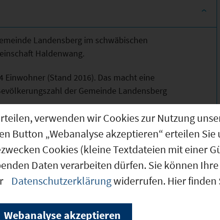
 Gemeinde Landensberg im schwäbischen
meinschaft Haldenwang.
 Einwohner (Stand 2016). Das macht eine
 Bevölkerungszahl der Gemeinde Landensberg
g erteilen, verwenden wir Cookies zur Nutzung u
tur- und Barfußpark, Ausflüge in die
den Button „Webanalyse akzeptieren“ erteilen Sie 
ende Freizeitangebote.
ezwecken Cookies (kleine Textdateien mit einer G
benden Daten verarbeiten dürfen. Sie können Ihre 
Kindergarten und zwei Kirchen. In der circa
allem bekannt durch das LEGOLAND
er
Datenschutzerklärung
widerrufen. Hier finden
ouristische und schulische Angebote sowie ein
Webanalyse akzeptieren