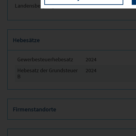
Landensberg liegt in direkter Nähe zur Autobahn A 8.
Hebesätze
Gewerbesteuerhebesatz
2024
Hebesatz der Grundsteuer
2024
B
Firmenstandorte