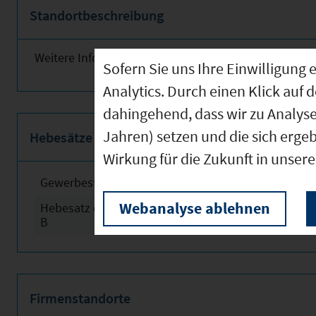
Standortbeschreibung
Weitere Informationen finden Sie obenstehend!
Sofern Sie uns Ihre Einwilligun
Analytics. Durch einen Klick auf 
dahingehend, dass wir zu Analys
Jahren) setzen und die sich erge
Hebesätze
Wirkung für die Zukunft in unser
Gewerbesteuerhebesatz
2024
Webanalyse ablehnen
Hebesatz der Grundsteuer
2024
B
Firmenstandorte