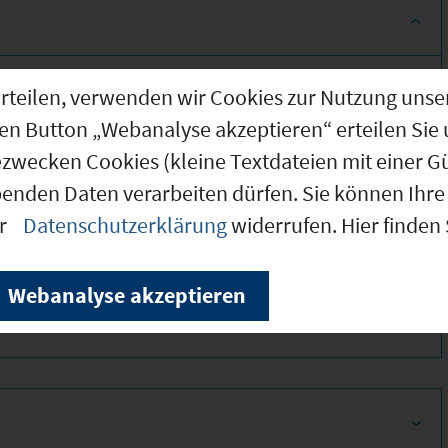
g erteilen, verwenden wir Cookies zur Nutzung u
den Button „Webanalyse akzeptieren“ erteilen Sie 
ezwecken Cookies (kleine Textdateien mit einer G
benden Daten verarbeiten dürfen. Sie können Ihre 
er
Datenschutzerklärung
widerrufen. Hier finden
370
Webanalyse akzeptieren
330