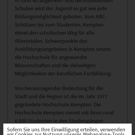
In rund 60 allgemein- und berufsbildenden
Schulen wird der Jugend so gut wie jede
Bildungsmöglichkeit geboten. Vom ABC-
Schützen bis zum Studenten, Kempten
ebnet den schulischen Weg für alle
Altersstufen. Schwerpunkte des
Ausbildungsangebotes in Kempten setzen
die Hochschule für angewandte
Wissenschaften und die vielseitigen
Möglichkeiten der beruflichen Fortbildung.
Von herausragender Bedeutung für die
Stadt und die Region ist die im Jahr 1977
gegründete Hochschule Kempten. Die
Hochschule Kempten nimmt mit ihren rund
6.000 Studenten in den Studiengängen
Betriebswirtschaft, Elektro- und
Sofern Sie uns Ihre Einwilligung erteilen, verwenden
wir Cookies zur Nutzung unseres Webanalyse-Tools