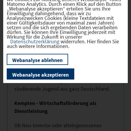
Informationstechnik, Informatik,
Matomo Analytics. Durch einen Klick auf den Button
„Webanalyse akzeptieren“ erteilen Sie uns Ihre
Maschinenbau, Sozialwirtschaft, Tourismus-
Einwilligung dahingehend, dass wir zu
Management und
Analysezwecken Cookies (kleine Textdateien mit
einer Gültigkeitsdauer von maximal zwei Jahren)
Wirtschaftsingenieurwesen eine tragende
setzen und die sich ergebenden Daten verarbeiten
dürfen. Sie können Ihre Einwilligung jederzeit mit
Funktion für das gesamte Wirtschaftsleben
Wirkung für die Zukunft in unserer
im Einzugsbereich ein. Im Bereich des
Datenschutzerklärung
widerrufen. Hier finden Sie
auch weitere Informationen.
Wissens- und Technologietransfers
existieren wichtige Synergieeffekte
Webanalyse ablehnen
zwischen Hochschule und Wirtschaft. Die
Hochschule genießt einen ausgezeichneten
Webanalyse akzeptieren
Ruf und ist Anziehungspunkt für die
studierende Jugend aus ganz Deutschland.
Kempten - Wirtschaftsförderung als
Dienstleistung
Ob Neu-Investor oder alteingesessenes