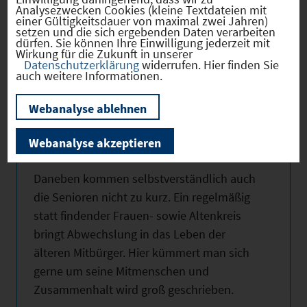
Bedeutung zu.
Analysezwecken Cookies (kleine Textdateien mit
einer Gültigkeitsdauer von maximal zwei Jahren)
setzen und die sich ergebenden Daten verarbeiten
Die Gemeinde Tuchenbach gehört dem
dürfen. Sie können Ihre Einwilligung jederzeit mit
Schulverband Veitsbronn an. Durch
Wirkung für die Zukunft in unserer
Datenschutzerklärung
widerrufen. Hier finden Sie
regelmäßige Schulbusverbindungen sind
auch weitere Informationen.
die Schulwege sowohl in die Grund- und
Hauptschule Veitsbronn als auch in die
Webanalyse ablehnen
weiterführenden Schulen nach Langenzenn
Webanalyse akzeptieren
und Zirndorf gewährleistet.
Daneben kommen selbstverständlich auch
die Senioren nicht zu kurz. Ein regelmäßig
statt findender Frauen- sowie Altenkreis
bringt Abwechslung in das Leben der
älteren Mitbürger. Hier kümmert man sich
gerne um seine Mitmenschen und
Zusammenhalt wird groß geschrieben.