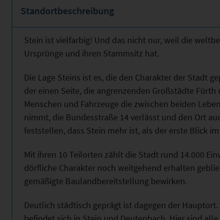
Standortbeschreibung
Stein ist vielfarbig! Und das nicht nur, weil die weltb
Ursprünge und ihren Stammsitz hat.
Die Lage Steins ist es, die den Charakter der Stadt 
der einen Seite, die angrenzenden Großstädte Fürth
Menschen und Fahrzeuge die zwischen beiden Lebens
nimmt, die Bundesstraße 14 verlässt und den Ort auc
feststellen, dass Stein mehr ist, als der erste Blick 
Mit ihren 10 Teilorten zählt die Stadt rund 14.000 Ein
dörfliche Charakter noch weitgehend erhalten geblieb
gemäßigte Baulandbereitstellung bewirken.
Deutlich städtisch geprägt ist dagegen der Hauptor
befindet sich in Stein und Deutenbach. Hier sind all