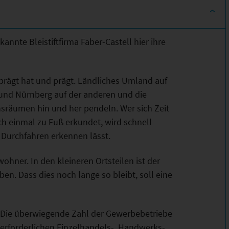
ekannte Bleistiftfirma Faber-Castell hier ihre
geprägt hat und prägt. Ländliches Umland auf
 und Nürnberg auf der anderen und die
räumen hin und her pendeln. Wer sich Zeit
h einmal zu Fuß erkundet, wird schnell
im Durchfahren erkennen lässt.
wohner. In den kleineren Ortsteilen ist der
en. Dass dies noch lange so bleibt, soll eine
t. Die überwiegende Zahl der Gewerbebetriebe
e erforderlichen Einzelhandels-, Handwerks-