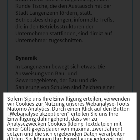
Runde Tische, die den Austausch mit der
Stadt Langenzenn fördern, statt.
Betriebsbesichtigungen, informelle Treffs,
die in den Betriebsstrukturen der
Unternehmen stattfinden, sind direkt auf
Unternehmer zugeschnitten.
Dynamik
In Langenzenn bewegt sich etwas. Die
Ausweisung von Bau- und
Gewerbegebieten, der Bau und die
Sanierung von Schulen sind Zeichen einer
dynamischen Stadtentwicklung. Aktuell
Sofern Sie uns Ihre Einwilligung erteilen, verwenden
steht die Innenstadt im Fokus. Verkehrliche
wir Cookies zur Nutzung unseres Webanalyse-Tools
Projekte, Platzgestaltung,
Matomo Analytics. Durch einen Klick auf den Button
„Webanalyse akzeptieren“ erteilen Sie uns Ihre
Gebäudesanierung und weitere
Einwilligung dahingehend, dass wir zu
städtebauliche Maßnahmen in größerem
Analysezwecken Cookies (kleine Textdateien mit
Umfang steigern über mehrere Jahre die
einer Gültigkeitsdauer von maximal zwei Jahren)
setzen und die sich ergebenden Daten verarbeiten
Attraktivität der Innenstadt. 2013 wird die
dürfen. Sie können Ihre Einwilligung jederzeit mit