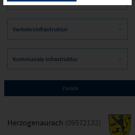
Verkehrsinfrastruktur
Kommunale Infrastruktur
Herzogenaurach
(09572132)