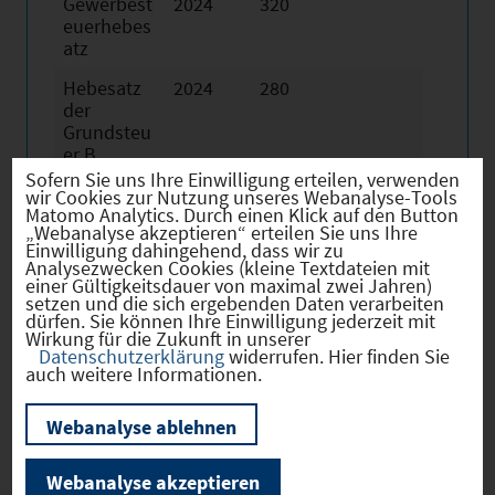
Gewerbest
2024
320
euerhebes
atz
Hebesatz
2024
280
der
Grundsteu
er B
Sofern Sie uns Ihre Einwilligung erteilen, verwenden
wir Cookies zur Nutzung unseres Webanalyse-Tools
Matomo Analytics. Durch einen Klick auf den Button
„Webanalyse akzeptieren“ erteilen Sie uns Ihre
Einwilligung dahingehend, dass wir zu
Analysezwecken Cookies (kleine Textdateien mit
Firmenstandorte
einer Gültigkeitsdauer von maximal zwei Jahren)
setzen und die sich ergebenden Daten verarbeiten
dürfen. Sie können Ihre Einwilligung jederzeit mit
Wirkung für die Zukunft in unserer
Datenschutzerklärung
widerrufen. Hier finden Sie
auch weitere Informationen.
Bevölkerung
Webanalyse ablehnen
Webanalyse akzeptieren
Sozialvers. Beschäftigte