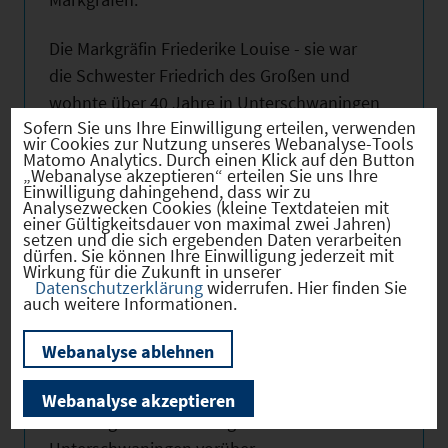
Die Markgräfin Friederike Louise - sie war
die Schwester Friedrich des Großen und
wohnte über 40 Jahre in Unterschwaningen
Sofern Sie uns Ihre Einwilligung erteilen, verwenden
– lässt nach Plänen des Ansbacher
wir Cookies zur Nutzung unseres Webanalyse-Tools
Hofbaudirektors Leopold Retty in den
Matomo Analytics. Durch einen Klick auf den Button
„Webanalyse akzeptieren“ erteilen Sie uns Ihre
Jahren 1738 – 1743 die sehr schöne
Einwilligung dahingehend, dass wir zu
Analysezwecken Cookies (kleine Textdateien mit
Dreifaltigkeitskirche errichten. Sie wird als
einer Gültigkeitsdauer von maximal zwei Jahren)
der Höhepunkt des barocken evangelischen
setzen und die sich ergebenden Daten verarbeiten
dürfen. Sie können Ihre Einwilligung jederzeit mit
Kirchenbaus im Markgrafentum
Wirkung für die Zukunft in unserer
Datenschutzerklärung
widerrufen. Hier finden Sie
Brandenburg-Ansbach bezeichnet.
auch weitere Informationen.
In den Jahren zwischen 1806 und 1810 wird
Webanalyse ablehnen
die umfangreiche Schlossanlage verkauft
und zum größten Teil abgebrochen. Damit
Webanalyse akzeptieren
war die glanzvolle Markgrafenzeit in