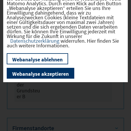
Matomo Analytics. Durch einen Klick auf den Button
Informationen!
„Webanalyse akzeptieren“ erteilen Sie uns Ihre
Einwilligung dahingehend, dass wir zu
Analysezwecken Cookies (kleine Textdateien mit
einer Gültigkeitsdauer von maximal zwei Jahren)
setzen und die sich ergebenden Daten verarbeiten
dürfen. Sie können Ihre Einwilligung jederzeit mit
Wirkung für die Zukunft in unserer
Hebesätze
Datenschutzerklärung
widerrufen. Hier finden Sie
auch weitere Informationen.
Gewerbest
2024
380
Webanalyse ablehnen
euerhebes
atz
Webanalyse akzeptieren
Hebesatz
2024
380
der
Grundsteu
er B
Firmenstandorte