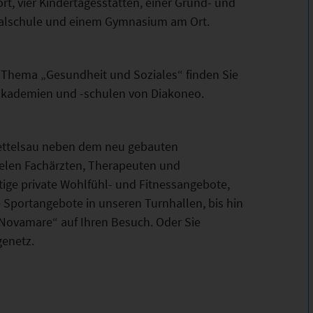
t, vier Kindertagesstätten, einer Grund- und
ealschule und einem Gymnasium am Ort.
Thema „Gesundheit und Soziales“ finden Sie
hakademien und -schulen von Diakoneo.
ettelsau neben dem neu gebauten
elen Fachärzten, Therapeuten und
tige private Wohlfühl- und Fitnessangebote,
e Sportangebote in unseren Turnhallen, bis hin
„Novamare“ auf Ihren Besuch. Oder Sie
enetz.