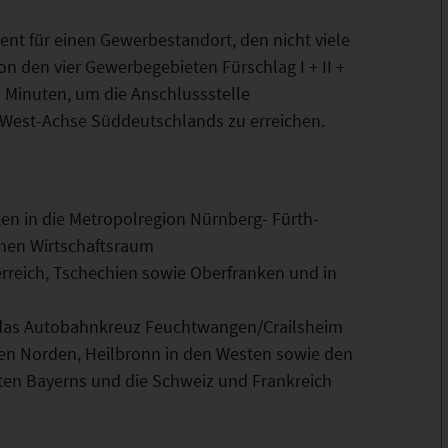
ent für einen Gewerbestandort, den nicht viele
 den vier Gewerbegebieten Fürschlag I + II +
i Minuten, um die Anschlussstelle
t-West-Achse Süddeutschlands zu erreichen.
ten in die Metropolregion Nürnberg- Fürth-
chen Wirtschaftsraum
rreich, Tschechien sowie Oberfranken und in
n das Autobahnkreuz Feuchtwangen/Crailsheim
 den Norden, Heilbronn in den Westen sowie den
ten Bayerns und die Schweiz und Frankreich