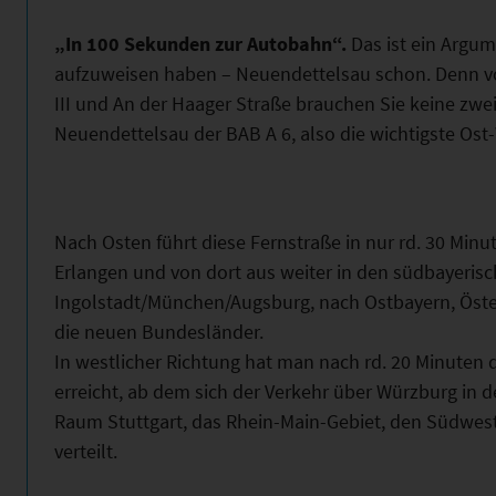
„In 100 Sekunden zur Autobahn“
.
Das ist ein Argum
aufzuweisen haben – Neuendettelsau schon. Denn von
III und An der Haager Straße brauchen Sie keine zwe
Neuendettelsau der BAB A 6, also die wichtigste Os
Nach Osten führt diese Fernstraße in nur rd. 30 Minu
Erlangen und von dort aus weiter in den südbayeris
Ingolstadt/München/Augsburg, nach Ostbayern, Öste
die neuen Bundesländer.
In westlicher Richtung hat man nach rd. 20 Minute
erreicht, ab dem sich der Verkehr über Würzburg in
Raum Stuttgart, das Rhein-Main-Gebiet, den Südwes
verteilt.