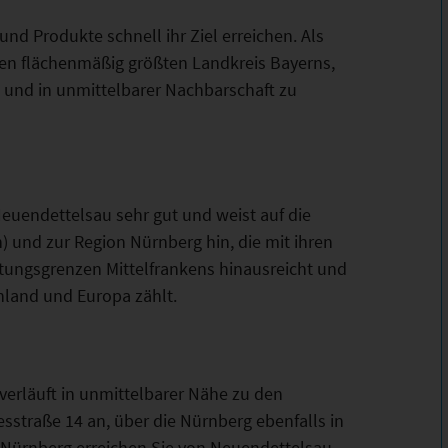
und Produkte schnell ihr Ziel erreichen. Als
den flächenmäßig größten Landkreis Bayerns,
t und in unmittelbarer Nachbarschaft zu
euendettelsau sehr gut und weist auf die
 und zur Region Nürnberg hin, die mit ihren
ltungsgrenzen Mittelfrankens hinausreicht und
hland und Europa zählt.
verläuft in unmittelbarer Nähe zu den
straße 14 an, über die Nürnberg ebenfalls in
 Nürnberg erreichen Sie von Neuendettelsau