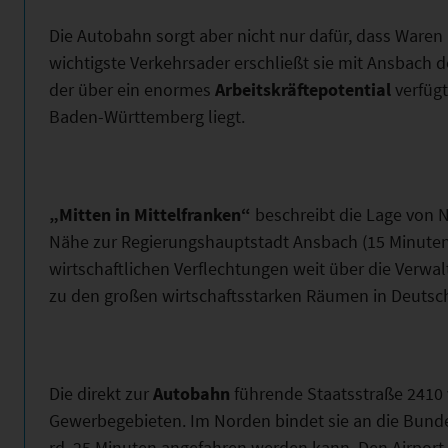
Die Autobahn sorgt aber nicht nur dafür, dass Waren 
wichtigste Verkehrsader erschließt sie mit Ansbach 
der über ein enormes
Arbeitskräftepotential
verfüg
Baden-Württemberg liegt.
„Mitten in Mittelfranken“
beschreibt die Lage von N
Nähe zur Regierungshauptstadt Ansbach (15 Minuten)
wirtschaftlichen Verflechtungen weit über die Verwa
zu den großen wirtschaftsstarken Räumen in Deutsc
Die direkt zur
Autobahn
führende Staatsstraße 2410 
Gewerbegebieten. Im Norden bindet sie an die Bundes
rd. 25 Minuten angefahren werden kann. Den Airport