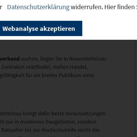
er
Datenschutzerklärung
widerrufen. Hier finden
igungsbedürftiges Abwasser abgeleitet werden
em Stand ist ausreichend bemessen, um die
Webanalyse akzeptieren
ebes zu erfüllen.
verband
suchen, liegen Sie in Neuendettelsau
 Zentralort stattfindet, stellen Handel,
fähigkeit für ein breites Publikum unter
ettelsau bringt dafür beste Voraussetzungen
cht nur in modernen Baugebieten, sondern
 Babyalter bis zur Hochschulreife reicht das