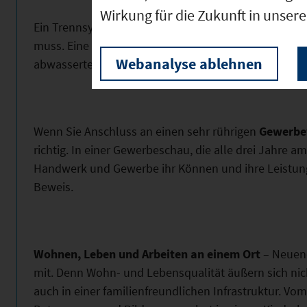
Wirkung für die Zukunft in unser
Ein Trennsystem sorgt dafür, dass nur wirklich rein
muss. Eine leistungsfähige Kläranlage auf modernst
Webanalyse ablehnen
abwassertechnischen Anforderungen auch Ihres Betri
Wenn Sie Anschluss an einen sehr rührigen
Gewerbe
richtig. In einer Gewerbeschau, die alle drei Jahre am
Handwerk und Gewerbe ihr Können und ihre Leistungs
Beweis.
Wohnen, Leben und Arbeiten an einem Ort
– Neuend
mit. Denn Wohn- und Lebensqualität äußern sich ni
auch in einer familienfreundlichen Infrastruktur. Vom