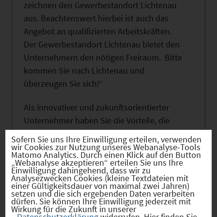
zeichnen den Gewerbestandort Lichtenau
aus. Beachtenswert hierbei ist auch das
Angebot an qualifizierten Arbeitskräften.
Der Gewerbestandort Lichtenau bietet den
Unternehmern den nötigen Freiraum. Bitte
kommen Sie nach Lichtenau und
überzeugen Sie sich!“
Als innovativer und zukunftsorientierter
Unternehmer haben Sie die Vorteile, die
eine Partnerschaft mit der Gemeinde
Sofern Sie uns Ihre Einwilligung erteilen, verwenden
Lichtenau bietet, jetzt bestimmt erkannt!
wir Cookies zur Nutzung unseres Webanalyse-Tools
Matomo Analytics. Durch einen Klick auf den Button
„Webanalyse akzeptieren“ erteilen Sie uns Ihre
Zeigen Sie Initiative und vereinbaren Sie
Einwilligung dahingehend, dass wir zu
Analysezwecken Cookies (kleine Textdateien mit
einen Termin mit unserer
einer Gültigkeitsdauer von maximal zwei Jahren)
setzen und die sich ergebenden Daten verarbeiten
Gemeindeverwaltung!
dürfen. Sie können Ihre Einwilligung jederzeit mit
Wirkung für die Zukunft in unserer
Datenschutzerklärung
widerrufen. Hier finden Sie