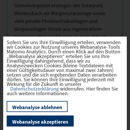
Gemeindegebiet erzeugen der Solarpark
Wiedersbach als Bürgersolaranlage sowie
viele private Photovoltaikanlagen und
Biogasanlagen Strom aus regenerativen
Energiequellen und tragen so zum aktiven
Sofern Sie uns Ihre Einwilligung erteilen, verwenden
Klimaschutz bei.
wir Cookies zur Nutzung unseres Webanalyse-Tools
Matomo Analytics. Durch einen Klick auf den Button
„Webanalyse akzeptieren“ erteilen Sie uns Ihre
Feste und Höhepunkte im Jahreslauf:
Einwilligung dahingehend, dass wir zu
Analysezwecken Cookies (kleine Textdateien mit
einer Gültigkeitsdauer von maximal zwei Jahren)
Altstadtfest Leutershausen: letztes
setzen und die sich ergebenden Daten verarbeiten
dürfen. Sie können Ihre Einwilligung jederzeit mit
Wochenende im Juli
Wirkung für die Zukunft in unserer
Datenschutzerklärung
widerrufen. Hier finden Sie
auch weitere Informationen.
Kirchweih Leutershausen: erster Sonntag im
September (Wochenende)
Webanalyse ablehnen
Weihnachtsmarkt Leutershausen: 3.
Webanalyse akzeptieren
Advents-Wochenende