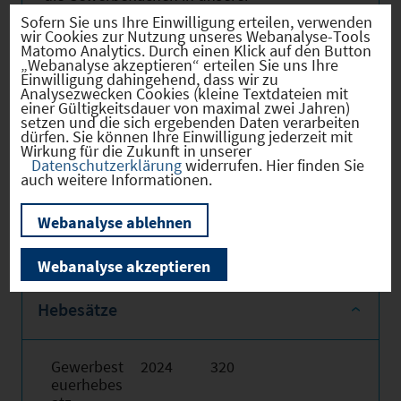
Marktgemeinde enthält, oder eine CD mit
Sofern Sie uns Ihre Einwilligung erteilen, verwenden
wir Cookies zur Nutzung unseres Webanalyse-Tools
zusätzlichen Informationen. Auf unserer
Matomo Analytics. Durch einen Klick auf den Button
„Webanalyse akzeptieren“ erteilen Sie uns Ihre
Homepage unter
www.dietenhofen.de
Einwilligung dahingehend, dass wir zu
finden Sie unsere Kontaktdaten.
Analysezwecken Cookies (kleine Textdateien mit
einer Gültigkeitsdauer von maximal zwei Jahren)
setzen und die sich ergebenden Daten verarbeiten
Wir würden uns freuen, wenn wir Ihr
dürfen. Sie können Ihre Einwilligung jederzeit mit
Wirkung für die Zukunft in unserer
Interesse an unserer Marktgemeinde
Datenschutzerklärung
widerrufen. Hier finden Sie
auch weitere Informationen.
geweckt hätten und freuen uns auf ein
Gespräch mit Ihnen.
Webanalyse ablehnen
Webanalyse akzeptieren
Hebesätze
Gewerbest
2024
320
euerhebes