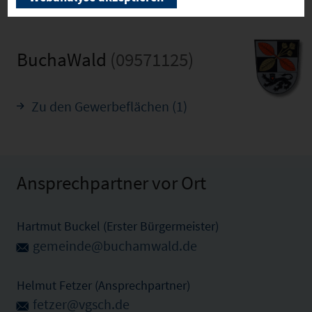
BuchaWald
(09571125)
Zu den Gewerbeflächen (1)
Ansprechpartner vor Ort
Hartmut Buckel (Erster Bürgermeister)
gemeinde@buchamwald.de
Helmut Fetzer (Ansprechpartner)
fetzer@vgsch.de