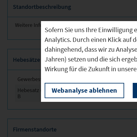
Standortbeschreibung
Weitere Informationen finden Sie obenstehend!
Sofern Sie uns Ihre Einwilligun
Analytics. Durch einen Klick auf 
dahingehend, dass wir zu Analys
Jahren) setzen und die sich erge
Hebesätze
Wirkung für die Zukunft in unser
Gewerbesteuerhebesatz
2024
Webanalyse ablehnen
Hebesatz der Grundsteuer
2024
B
Firmenstandorte