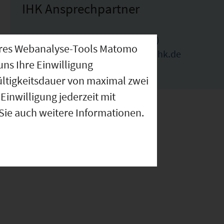
IHK Ansprechpartner
Martina Stengel (Ansprechpartnerin)
nseres Webanalyse-Tools Matomo
martina.stengel@nuernberg.ihk.de
uns Ihre Einwilligung
0911-1335-1452
ültigkeitsdauer von maximal zwei
Einwilligung jederzeit mit
 Sie auch weitere Informationen.