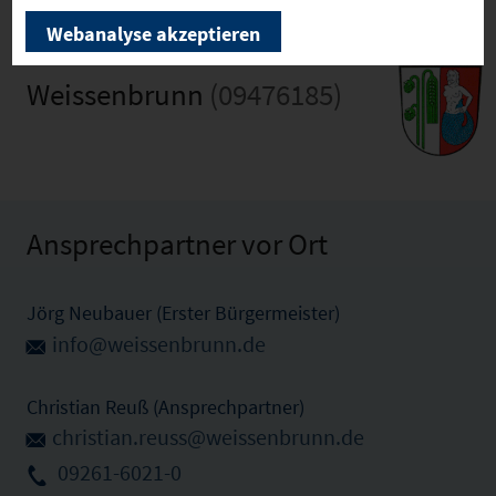
Webanalyse akzeptieren
Weissenbrunn
(09476185)
Ansprechpartner vor Ort
Jörg Neubauer (Erster Bürgermeister)
info@weissenbrunn.de
Christian Reuß (Ansprechpartner)
christian.reuss@weissenbrunn.de
09261-6021-0