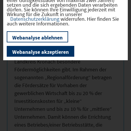
einer Gültigkeitsdauer von maximal zwei Jahren)
Potenziale ist, dass sie ständig von
setzen und die sich ergebenden Daten verarbeiten
Technologien und Innovationen getrieben
dürfen. Sie können Ihre Einwilligung jederzeit mit
Wirkung für die Zukunft in unserer
werden.
Datenschutzerklärung
widerrufen. Hier finden Sie
auch weitere Informationen.
Wirtschaftsförderung
Webanalyse ablehnen
Auf Seiten der Unternehmen sind dafür
Webanalyse akzeptieren
auch Investitionen erforderlich, für die es im
Landkreis Kronach besondere
Fördermöglichkeiten gibt. Im Rahmen der
sogenannten „Regionalförderung“ betragen
die Fördersätze für Vorhaben der
gewerblichen Wirtschaft bis zu 20 % der
Investitionskosten für „kleine“
Unternehmen und bis zu 10 % für „mittlere“
Unternehmen. Damit können die Errichtung
eines Betriebes/einer Betriebsstätte, die