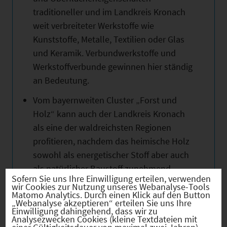
traditioneller und im Landkreis Kronach
weit verbreiteter Werkstoffe wie
Kunststoffe, Metalle, Textilien oder Glas
und Keramik. Verbundwerkstoffe und
Werkstoffverbunde gewinnen hier ständig
an Bedeutung.
Vom bayernweiten Cluster „Forst und
Holz“ kann auch der Landkreis Kronach
als eine der waldreichsten Regionen
profitieren, nachdem das heimische Holz
sowohl als energetischer Stoff aber auch
als natürlicher Baustoff zunehmend
Sofern Sie uns Ihre Einwilligung erteilen, verwenden
Verwendung findet.
wir Cookies zur Nutzung unseres Webanalyse-Tools
Matomo Analytics. Durch einen Klick auf den Button
Entscheidend für die weitere Entwicklung
„Webanalyse akzeptieren“ erteilen Sie uns Ihre
Einwilligung dahingehend, dass wir zu
und den Ausbau der vorhandenen
Analysezwecken Cookies (kleine Textdateien mit