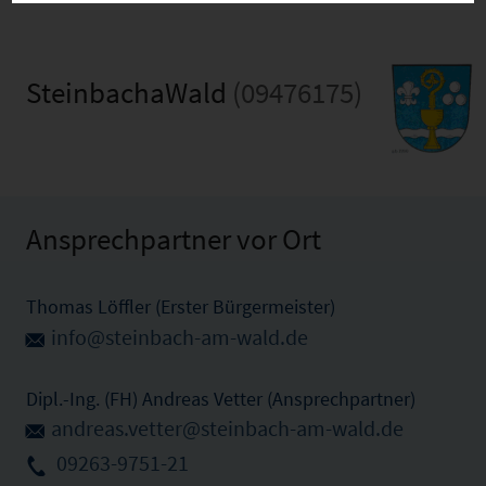
SteinbachaWald
(09476175)
Ansprechpartner vor Ort
Thomas Löffler (Erster Bürgermeister)
info@steinbach-am-wald.de
Dipl.-Ing. (FH) Andreas Vetter (Ansprechpartner)
andreas.vetter@steinbach-am-wald.de
09263-9751-21