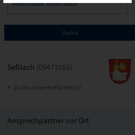
Kommunale Infrastruktur
Seßlach
(09473165)
Zu den Gewerbeflächen (1)
Ansprechpartner vor Ort